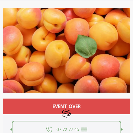
Opening hours & contact details
EVENT OVER
Animals accepted
07 72 77 45
▒▒