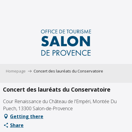
Aller
au
contenu
principal
Homepage
Concert des lauréats du Conservatoire
Concert des lauréats du Conservatoire
Cour Renaissance du Château de l'Empéri, Montée Du
Puech, 13300 Salon-de-Provence
Getting there
Share