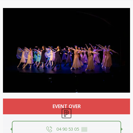
Opening hours & contact details
EVENT OVER
Car park
04 90 53 05
▒▒