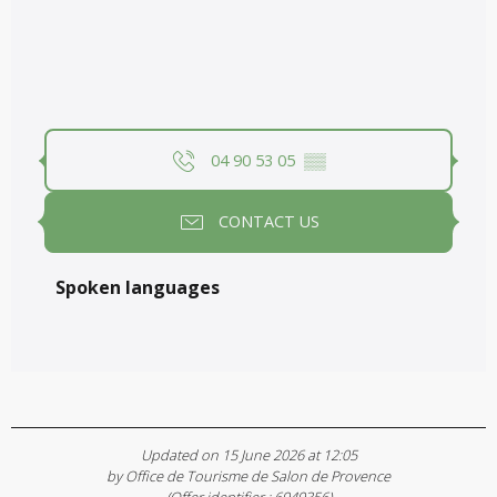
04 90 53 05
▒▒
CONTACT US
Spoken languages
Spoken languages
Updated on 15 June 2026 at 12:05
by Office de Tourisme de Salon de Provence
(Offer identifier :
6949356
)